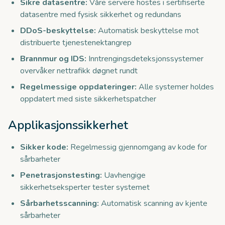
Sikre datasentre:
Våre servere hostes i sertifiserte
datasentre med fysisk sikkerhet og redundans
DDoS-beskyttelse:
Automatisk beskyttelse mot
distribuerte tjenestenektangrep
Brannmur og IDS:
Inntrengingsdeteksjonssystemer
overvåker nettrafikk døgnet rundt
Regelmessige oppdateringer:
Alle systemer holdes
oppdatert med siste sikkerhetspatcher
Applikasjons­sikkerhet
Sikker kode:
Regelmessig gjennomgang av kode for
sårbarheter
Penetrasjonstesting:
Uavhengige
sikkerhetseksperter tester systemet
Sårbarhetsscanning:
Automatisk scanning av kjente
sårbarheter