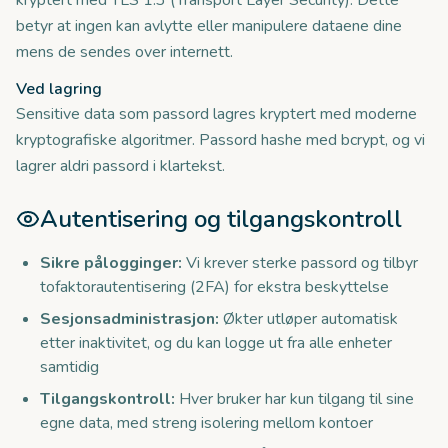
kryptert med TLS 1.3 (Transport Layer Security). Dette
betyr at ingen kan avlytte eller manipulere dataene dine
mens de sendes over internett.
Ved lagring
Sensitive data som passord lagres kryptert med moderne
kryptografiske algoritmer. Passord hashe med bcrypt, og vi
lagrer aldri passord i klartekst.
Autentisering og tilgangskontroll
Sikre pålogginger:
Vi krever sterke passord og tilbyr
tofaktorautentisering (2FA) for ekstra beskyttelse
Sesjonsadministrasjon:
Økter utløper automatisk
etter inaktivitet, og du kan logge ut fra alle enheter
samtidig
Tilgangskontroll:
Hver bruker har kun tilgang til sine
egne data, med streng isolering mellom kontoer