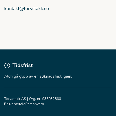
kontakt@torvstakk.no
Tidsfrist
Aldri gå glipp av en søknadsfrist igjen.
Torvstakk AS | Org. nr. 935932866
Brukeravtale
Personvern